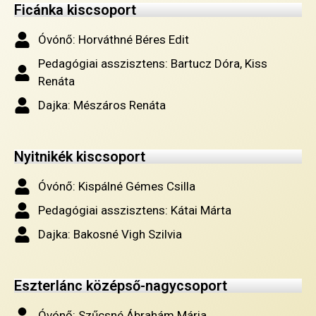
Ficánka kiscsoport
Óvónő: Horváthné Béres Edit
Pedagógiai asszisztens: Bartucz Dóra, Kiss
Renáta
Dajka: Mészáros Renáta
Nyitnikék kiscsoport
Óvónő: Kispálné Gémes Csilla
Pedagógiai asszisztens: Kátai Márta
Dajka: Bakosné Vigh Szilvia
Eszterlánc középső-nagycsoport
Óvónő: Szűcsné Ábrahám Mária