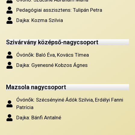
Pedagógiai asszisztens: Tulipán Petra
Dajka: Kozma Szilvia
Szivárvány középső-nagycsoport
Óvónők: Baló Éva, Kovács Tímea
Dajka: Gyenesné Kobzos Ágnes
Mazsola nagycsoport
Óvónők: Szécsényiné Ádók Szilvia, Erdélyi Fanni
Patrícia
Dajka: Bánfi Antalné